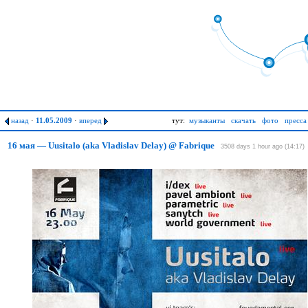
назад
·
11.05.2009
·
вперед
тут:
музыканты
скачать
фото
пресса
16 мая — Uusitalo (aka Vladislav Delay) @ Fabrique
3508 days 1 hour ago (14:17)