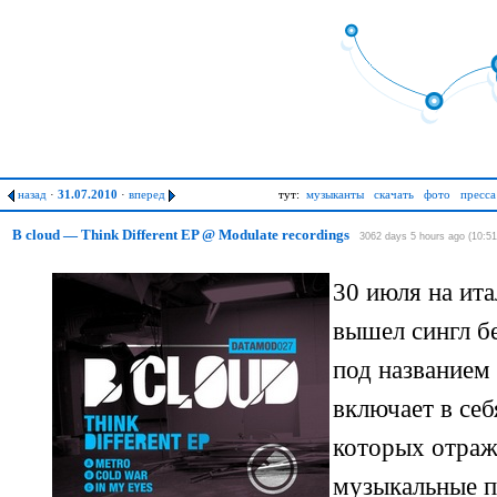
назад
·
31.07.2010
·
вперед
тут:
музыканты
скачать
фото
пресса
B cloud — Think Different EP @ Modulate recordings
3062 days 5 hours ago (10:51
30 июля на ит
вышел сингл б
под названием 
включает в себ
которых отраж
музыкальные п