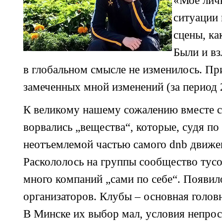
«Мое лич
ситуации 
сцены, ка
Были и вз
в глобальном смысле не изменилось. Пр
замеченных мной изменений (за период 
К великому нашему сожалению вместе с
ворвались „вещества“, которые, судя по
неотъемлемой частью самого dnb движен
Раскололось на группы сообщество тус
много компаний „сами по себе“. Появи
организаторов. Клубы – основная головн
В Минске их выбор мал, условия непро