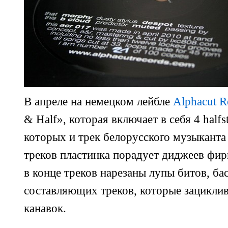
В апреле на немецком лейбле
Alphacut R
& Half», которая включает в себя 4 half
которых и трек белорусского музыкант
треков пластинка порадует диджеев фи
в конце треков нарезаны лупы битов, ба
составляющих треков, которые зациклив
канавок.