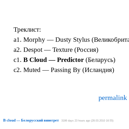
Треклист:
a1. Morphy — Dusty Stylus (Великобрит
a2. Despot — Texture (Россия)
c1.
B Cloud — Predictor
(Беларусь)
c2. Muted — Passing By (Исландия)
permalink
B cloud — Белорусский винегрет
3186 days 23 hours ago (28.03.2010 16:55)