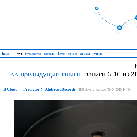
keys
тут:
музыканты
скачать
фото
пресса
друзья
купить
<< предыдущие записи
| записи 6-10 из
2
B Cloud — Predictor @ Alphacut Records
3158 days 1 hour ago (26.04.2010 14:46)