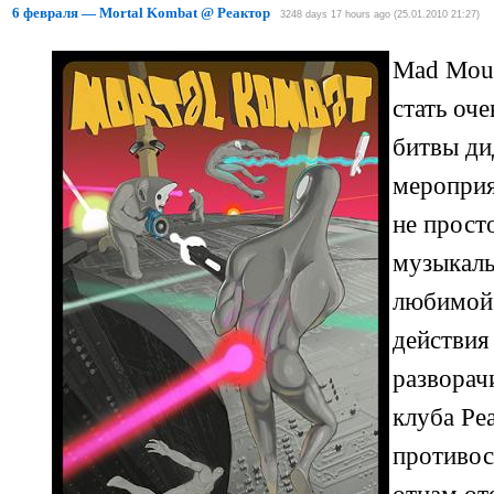
6 февраля — Mortal Kombat @ Реактор
3248 days 17 hours ago (25.01.2010 21:27)
Mad Mous
стать оч
битвы ди
мероприя
не прост
музыкаль
любимой 
действия
разворач
клуба Ре
противос