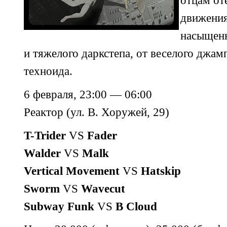
отцам от
движения
насыщенн
и тяжелого даркстепа, от веселого
джамп
техноида.
6 февраля, 23:00 — 06:00
Реактор (ул. В. Хоружей,
29)
T-Trider
VS
Fader
Walder
VS
Malk
Vertical Movement
VS
Hatskip
Sworm
VS
Wavecut
Subway Funk
VS
B Cloud