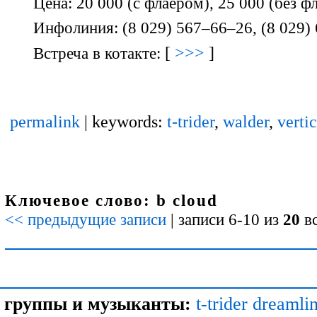
Цена: 20 000 (с флаером), 25 000 (без ф
Инфолиния: (8 029) 567–66–26, (8 029)
[
>>>
]
Встреча в котакте:
permalink
| keywords:
t-trider
,
walder
,
verti
Ключевое слово: b cloud
<< предыдущие записи
| записи 6-10 из
20
вс
группы и музыканты:
t-trider
dreamli