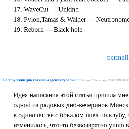
17. WaveCut — Unkind
18. Pylon,Tamas & Walder — Neutronom
19. Reborn — Black hole
permal
Белорусский днб глазами олдскул тусовки
3186 days 23 hours ago (28.03.2010 16:33
Идея написания этой статьи пришла мне
одной из рядовых
днб-вечеринок
Минска
в одиночестве с бокалом пива по клубу,
изменилось,
что-то
безвозвратно ушло в