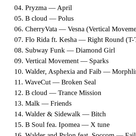
04. Pryzma — April
05. B cloud — Polus
06. CherryVata — Vesna (Vertical Movem
07. Flo Rida ft. Kesha — Right Round
(T-
08. Subway Funk — Diamond Girl
09. Vertical Movement — Sparks
10. Walder, Asphexia and Faib — Morphl
11. WaveCut — Broken Seal
12. B cloud — Trance Mission
13. Malk — Friends
14. Walder & Sidewalk — Bitch
15. B Soul fea. Ipomea — X tune
16. Walder and Pylon feat. Soccom — Fai