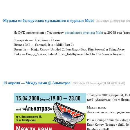
Музыка от белорусских музыкантов в журнале Mobi
3819 days 21 hours ago (03
На
DVD-приложении
к 7му номеру
российского журнала Mobi
за 2008й год (тир
Cherryvata — Downlowe и Ocean
Diamos Roll — Caramel, It is и Milk (Part 2)
Dreamlin — Ninja, Ostrov, Untitled 2, Fort Gays (Feat. Kim Powers) и Fying Away
Pluke — Empty_Spaces, Lafe, African_Intelligence, Shell In The Snow и Keykard
15 апреля — Между нами @ Алькатраз
3902 days 21 hours ago (11.04.2008 19:43)
15 апреля 2008 (вторник), 19
клуб «Алькатраз»
(пр-т
Незави
Между нами:
День специалиста по радиоэл
Pluke (lounge / minimal / deep)
Egor Kaway (lounge / chill /
lo-
Randm
(soulful)