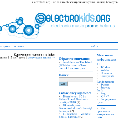
electrokids.org - не только об электронной музыке. минск, беларусь
по датам
по темам
о сайте
Ключевое слово: pluke
Максимум
записи 1-5 из
7
всего |
следующие записи >>
Обратите внимание:
информации
Pendulum — The island
о:
(T-Trider
drum’n’bass
T-Trider
remix). Скачать трек.
Walder
Dreamlin
Поиск:
Cherryvata
Randomajestiq
Sworm
Subway
Funk
Самое обсуждаемое:
Rog
Vjik72
Tekstyle vol. 10 by
Координаты
Sidewalk and Devious –
Чудес
октябрь 2010
(2)
10 декабря —
Внезапный drum’n’bass @
Как
Fabrique
(2)
присылать
11 декабря — Zombie
материалы на
Zoo @ Fabrique
(0)
сайт