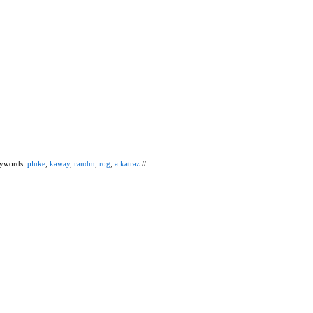
eywords:
pluke
,
kaway
,
randm
,
rog
,
alkatraz
//