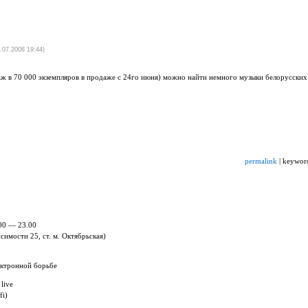
.07.2008 19:44)
аж в 70 000 экземпляров в продаже с 24го июня) можно найти немного музыки белорусских
permalink
| keywor
.00 — 23.00
симости 25, ст. м. Октябрьская)
ектронной борьбе
 live
fi)