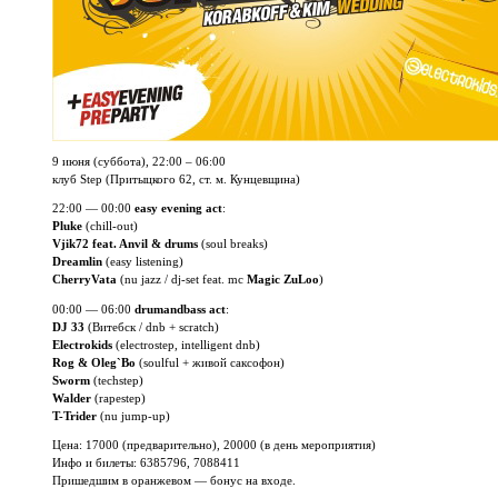
9 июня (суббота), 22:00 – 06:00
клуб Step (Притыцкого 62, ст. м. Кунцевщина)
22:00 — 00:00
easy evening act
:
Pluke
(chill-out)
Vjik72
feat. Anvil & drums
(soul breaks)
Dreamlin
(easy listening)
CherryVata
(nu jazz /
dj-set
feat. mc
Magic ZuLoo
)
00:00 — 06:00
drumandbass act
:
DJ 33
(Витебск / dnb + scratch)
Electrokids
(electrostep, intelligent dnb)
Rog & Oleg`Bo
(soulful + живой саксофон)
Sworm
(techstep)
Walder
(rapestep)
T-Trider
(nu
jump-up)
Цена:
17000 (предварительно), 20000 (в день мероприятия)
Инфо и билеты: 6385796, 7088411
Пришедшим в оранжевом — бонус на входе.