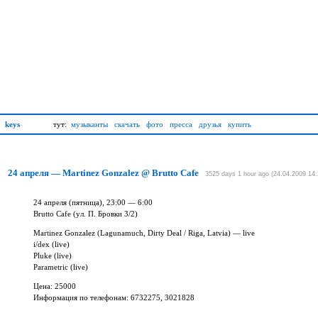
keys
тут:
музыканты
скачать
фото
пресса
друзья
купить
24 апреля — Martinez Gonzalez @ Brutto Cafe
3525 days 1 hour ago (24.04.2009 14:
24 апреля (пятница), 23:00 — 6:00
Brutto Cafe (ул. П. Бровки 3/2)
Martinez Gonzalez (Lagunamuch, Dirty Deal / Riga, Latvia) — live
i/dex (live)
Pluke (live)
Parametric (live)
Цена: 25000
Информация по телефонам: 6732275, 3021828