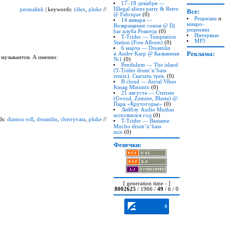
17–18 декабря —
Illlegal aliens party & Retro
permalink
| keywords:
i/dex
,
pluke
//
Все:
@ Fabrique
(0)
Рецензии
и
14 января —
микро-
Возвращение союза @ Dj
рецензии
bar клуба Реактор
(0)
Интервью
T-Trider —
Temptation
MP3
Station (Free Album)
(0)
6 марта — Dreamlin
Реклама:
и Andre Karp @ Кальянная
 музыкантов. А именно:
№1
(0)
Pendulum — The island
(T-Trider
drum’n’bass
remix). Скачать трек.
(0)
B cloud — Aerial Vibes
Kmag Minimix
(0)
21 августа — Стихии
(Gvozd, Zemine, Blasta) @
Парк «Крутогорье»
(0)
Лейблу Audio Muthas
исполнился год
(0)
ds:
diamos roll
,
dreamlin
,
cherryvata
,
pluke
//
T-Trider —
Bassame
Mucho drum’n’bass
mix
(0)
Фенечки:
[ generation time - ]
8002625
/ 1966 /
49
/ 6 / 0