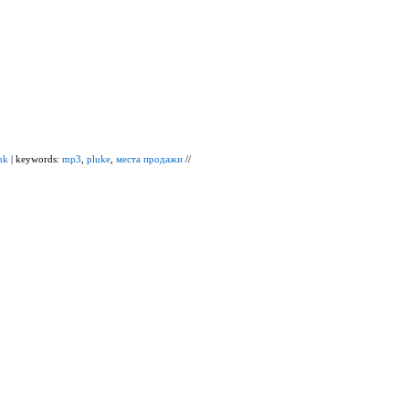
nk
| keywords:
mp3
,
pluke
,
места продажи
//