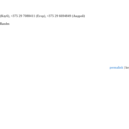
(Клуб), +375 29 7088411 (Егор), +375 29 6694849 (Андрей)
 Randm
permalink
| k